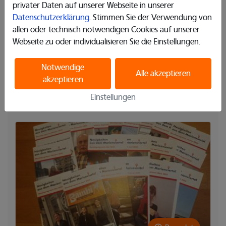
privater Daten auf unserer Webseite in unserer
Bochum, Deutschland | Soziales
Datenschutzerklärung
. Stimmen Sie der Verwendung von
300,00 €
gesammelt
allen oder technisch notwendigen Cookies auf unserer
4%
vom aktuellen Bedarf
Webseite zu oder individualisieren Sie die Einstellungen.
Jeden Samstag von Ende März bis Ende Oktober
öffnet das Kiosk am Ma ...
Notwendige
Alle akzeptieren
akzeptieren
Projekt ansehen
Einstellungen