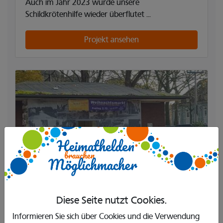
Auch im Jahr 2023 wurde unsere
Schildkrötenhilfe wieder überflutet ...
Projekt ansehen
Beendet
Diese Seite nutzt Cookies.
Kaffe anne Bude
Informieren Sie sich über Cookies und die Verwendung
Gerther Treff e.V.