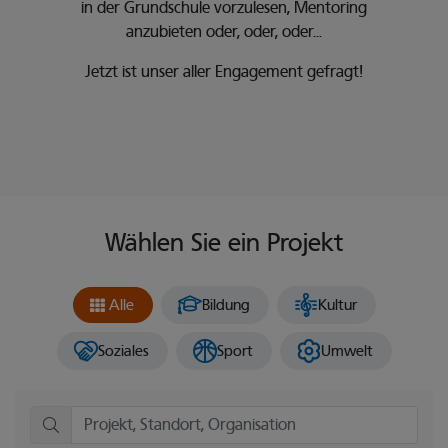
in der Grundschule vorzulesen, Mentoring
anzubieten oder, oder, oder...
Jetzt ist unser aller Engagement gefragt!
Wählen Sie ein Projekt
Projekte entdecken
Karte überspringen und zum Abschnitt der Projektkacheln geh
Alle
Bildung
Kultur
Soziales
Sport
Umwelt