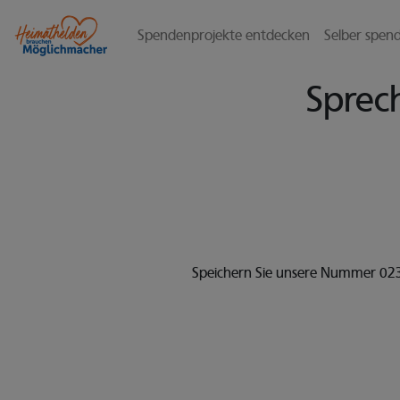
Seite
Klicken Sie, um die Navigation zu überspringen und zum Haupttei
Spendenprojekte entdecken
Selber spen
Kontakt
Sprec
Speichern Sie unsere Nummer 0234