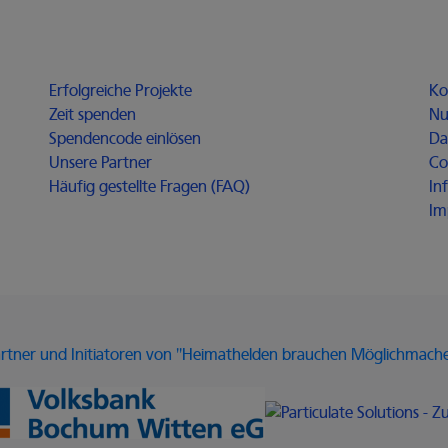
Möglichmacher
Fü
 Fenster
Erfolgreiche Projekte
Ko
er
Zeit spenden
Nu
Spendencode einlösen
Da
Unsere Partner
Co
Häufig gestellte Fragen (FAQ)
In
Im
rtner und Initiatoren von "Heimathelden brauchen Möglichmach
Link zur Website der Volksbank 
Link zur Website von Particulate 