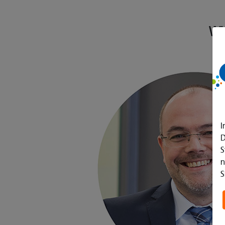
Wi
I
D
S
n
S