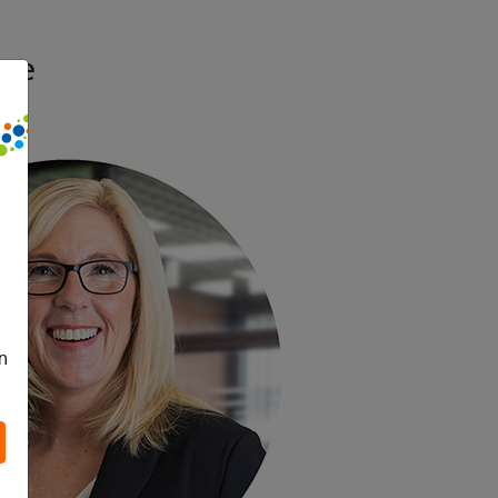
hme
n