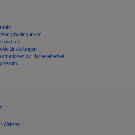
r alle
ntakt
tzungsbedingungen
tenschutz
okie Einstellungen
formationen zur Barrierefreiheit
pressum
er"
Bochum Witten, öffnet in einem neuen Fenster
Solutions, öffnet in einem neuen Fenster