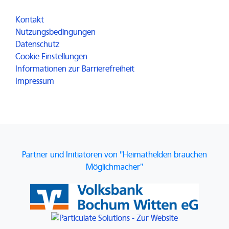
Für alle
Kontakt
Nutzungsbedingungen
Datenschutz
Cookie Einstellungen
Informationen zur Barrierefreiheit
Impressum
Partner und Initiatoren von "Heimathelden brauchen
Möglichmacher"
Link zur Website der Volksbank 
Link zur Website von Particulate 