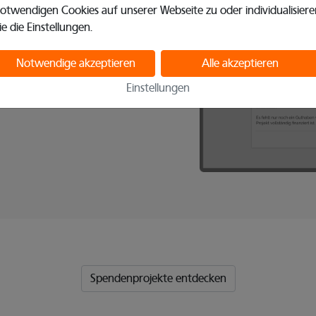
eilen
otwendigen Cookies auf unserer Webseite zu oder individualisiere
ie die Einstellungen.
 Teilen Sie Ihre gute Tat mit
 oder WhatsApp und machen
Notwendige akzeptieren
Alle akzeptieren
aufmerksam. Dadurch
rstützer. Wir wünschen viel
Einstellungen
Spendenprojekte entdecken