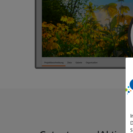
I
D
S