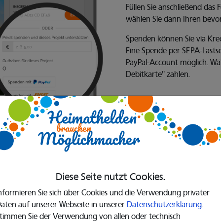
Füllen Sie anschließend das
wählen Sie dann Ihren bev
Spenden können Sie via Kred
Eine Spende per SEPA-Lastsc
PayPal-Account möglich. Wäh
Debitkarte" zahlen.
Diese Seite nutzt Cookies.
nformieren Sie sich über Cookies und die Verwendung privater
aten auf unserer Webseite in unserer
Datenschutzerklärung
.
timmen Sie der Verwendung von allen oder technisch