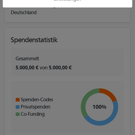
Adresse
: Hustadtring 157 44801, Bochum,
Deutschland
Spendenstatistik
Gesammelt
5.000,00 €
von
5.000,00 €
Spenden-Codes
100%
Privatspenden
Co-Funding