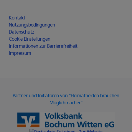
Für alle
Kontakt
Nutzungsbedingungen
Datenschutz
Cookie Einstellungen
Informationen zur Barrierefreiheit
Impressum
Partner und Initiatoren von "Heimathelden brauchen
Möglichmacher"
Link zur Website der Volksbank 
Link zur Website von Particulate 