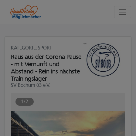
Seite
Klicken Sie, um die Navigation zu überspringen und zum Haupttei
KATEGORIE
: SPORT
Raus aus der Corona Pause
- mit Vernunft und
Abstand - Rein ins nächste
Trainingslager
SV Bochum 03 e.V.
1/2