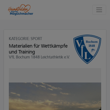
Seite
Klicken Sie, um die Navigation zu überspringen und zum Haupttei
KATEGORIE
: SPORT
Materialien für Wettkämpfe
und Training
VfL Bochum 1848 Leichtathletik e.V.