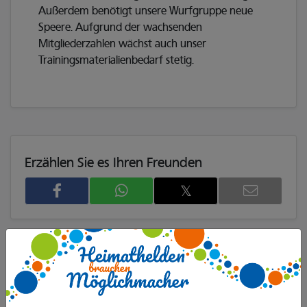
Außerdem benötigt unsere Wurfgruppe neue
Speere. Aufgrund der wachsenden
Mitgliederzahlen wächst auch unser
Trainingsmaterialienbedarf stetig.
Erzählen Sie es Ihren Freunden
𝕏
Das Projekt ist bereits beendet.