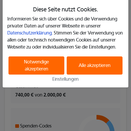
Infos
Diese Seite nutzt Cookies.
Kategorie
: Sport
Informieren Sie sich über Cookies und die Verwendung
privater Daten auf unserer Webseite in unserer
Endet am
: 14. Juli 2024
Datenschutzerklärung
. Stimmen Sie der Verwendung von
allen oder technisch notwendigen Cookies auf unserer
Adresse
: Am Stadion 9 44791, Bochum, Deutschland
Webseite zu oder individualisieren Sie die Einstellungen.
Notwendige
Alle akzeptieren
Spendenstatistik
akzeptieren
Einstellungen
Gesammelt
740,00 €
von
2.000,00 €
Spenden-Codes