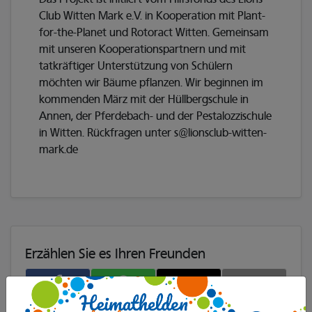
Club Witten Mark e.V. in Kooperation mit Plant-
for-the-Planet und Rotoract Witten. Gemeinsam
mit unseren Kooperationspartnern und mit
tatkräftiger Unterstützung von Schülern
möchten wir Bäume pflanzen. Wir beginnen im
kommenden März mit der Hüllbergschule in
Annen, der Pferdebach- und der Pestalozzischule
in Witten. Rückfragen unter s@lionsclub-witten-
mark.de
Erzählen Sie es Ihren Freunden
𝕏