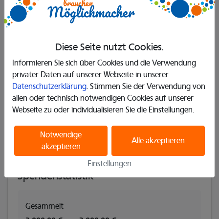
Dieses Projekt ist bereits vollständig finanziert.
Diese Seite nutzt Cookies.
Informieren Sie sich über Cookies und die Verwendung
Infos
privater Daten auf unserer Webseite in unserer
Datenschutzerklärung
. Stimmen Sie der Verwendung von
Kategorie
: Umwelt
allen oder technisch notwendigen Cookies auf unserer
Webseite zu oder individualisieren Sie die Einstellungen.
Endet am
: 6. Dezember 2020
Adresse
: Beek 2A 58452, Witten, Deutschland
Notwendige
Alle akzeptieren
akzeptieren
Einstellungen
Spendenstatistik
Gesammelt