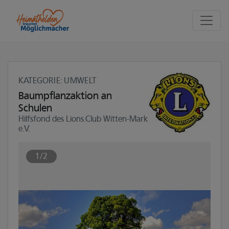
Seite
Klicken Sie, um die Navigation zu überspringen und zum Haupttei
KATEGORIE
: UMWELT
Baumpflanzaktion an
Schulen
Hilfsfond des Lions.Club Witten-Mark
e.V.
1/2